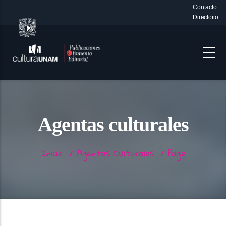
Contacto
Skip
Directorio
Top-
to
Bar-
Menu
main
content
Agentas culturales
Inicio
/
Agentas Culturales
/
Page
Breadcrumb